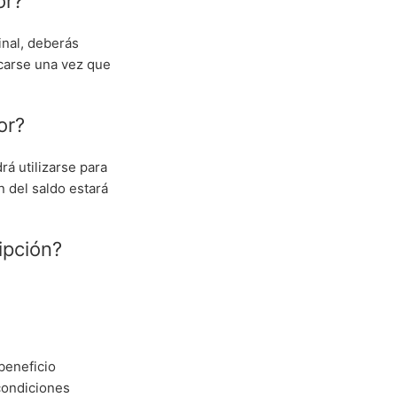
or?
inal, deberás
icarse una vez que
or?
rá utilizarse para
 del saldo estará
ipción?
beneficio
condiciones