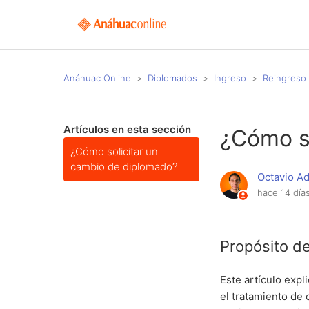
Anáhuac Online
Diplomados
Ingreso
Reingreso
Artículos en esta sección
¿Cómo s
¿Cómo solicitar un
cambio de diplomado?
Octavio A
hace 14 día
Propósito de
Este artículo expl
el tratamiento de