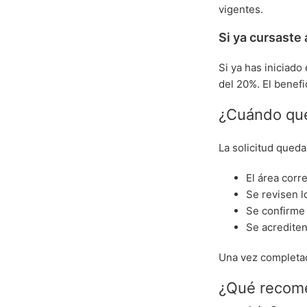
vigentes.
Si ya cursaste
Si ya has iniciad
del 20%. El benefi
¿Cuándo que
La solicitud qued
El área corre
Se revisen l
Se confirme 
Se acrediten
Una vez completad
¿Qué recome