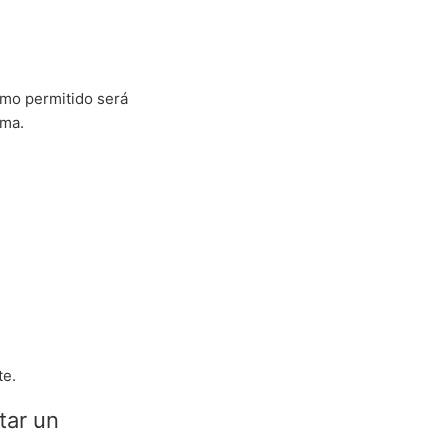
imo permitido será
ama.
te.
tar un